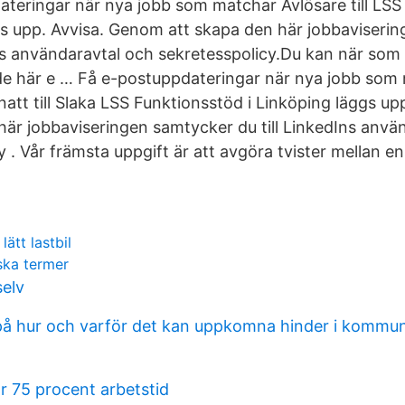
teringar när nya jobb som matchar Avlösare till LSS 
gs upp. Avvisa. Genom att skapa den här jobbaviseri
Ins användaravtal och sekretesspolicy.Du kan när som h
 de här e … Få e-postuppdateringar när nya jobb som
natt till Slaka LSS Funktionsstöd i Linköping läggs 
här jobbaviseringen samtycker du till LinkedIns anvä
y . Vår främsta uppgift är att avgöra tvister mellan e
 lätt lastbil
ska termer
selv
å hur och varför det kan uppkomna hinder i kommun
r 75 procent arbetstid