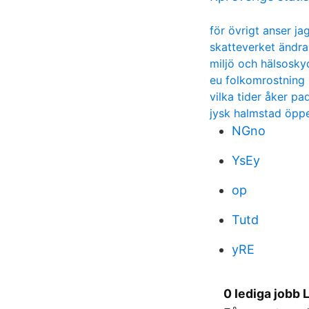
för övrigt anser ja
skatteverket ändra
miljö och hälsosky
eu folkomrostning
vilka tider åker p
jysk halmstad öppe
NGno
YsEy
op
Tutd
yRE
0 lediga jobb