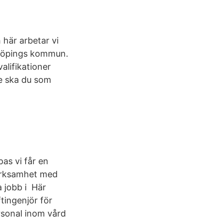
 här arbetar vi
nköpings kommun.
alifikationer
e ska du som
as vi får en
verksamhet med
a jobb i Här
ftingenjör för
rsonal inom vård