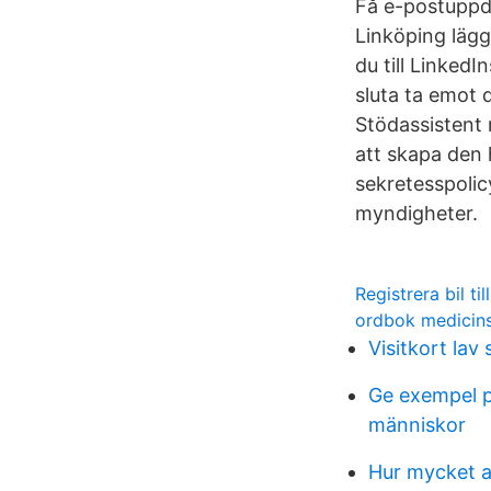
Få e-postuppda
Linköping läg
du till Linked
sluta ta emot
Stödassistent 
att skapa den 
sekretesspolic
myndigheter.
Registrera bil till
ordbok medicin
Visitkort lav 
Ge exempel p
människor
Hur mycket a