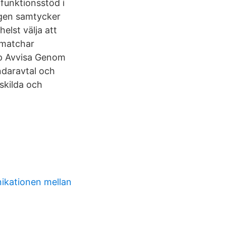
funktionsstöd i
ngen samtycker
elst välja att
 matchar
upp Avvisa Genom
ndaravtal och
nskilda och
ikationen mellan