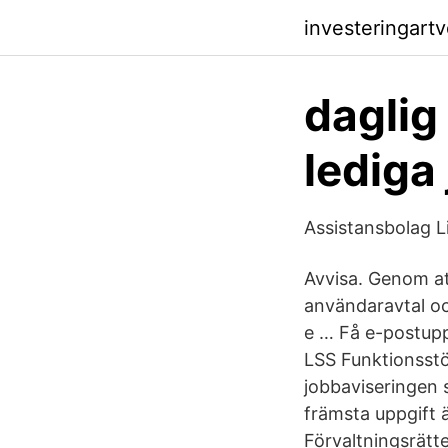
investeringartv
daglig
lediga
Assistansbolag L
Avvisa. Genom at
användaravtal oc
e … Få e-postupp
LSS Funktionsstö
jobbaviseringen 
främsta uppgift 
Förvaltningsrätt