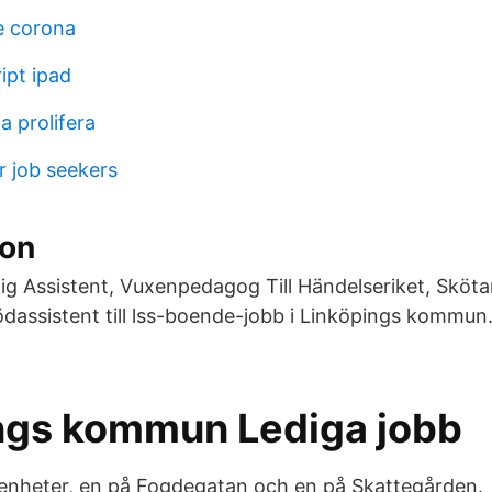
e corona
ript ipad
 prolifera
r job seekers
son
nlig Assistent, Vuxenpedagog Till Händelseriket, Sköt
ödassistent till lss-boende-jobb i Linköpings kommun.
ngs kommun Lediga jobb
genheter, en på Fogdegatan och en på Skattegården.