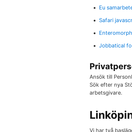
Eu samarbet
Safari javasc
Enteromorpha
Jobbatical fo
Privatper
Ansök till Perso
Sök efter nya St
arbetsgivare.
Linköpi
Vi har två baslä