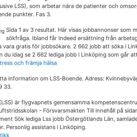
usive LSS), som arbetar nära de patienter och omso
nde punkter. Fas 3.
Sida 1 av 3 resultat. Här visas jobbannonser som 
sökfråga. Ibland får Indeed ersättning från arbetsg
vara gratis för jobbsökare. 2 662 jobb att söka i Lin
n du idag se 2 662 lediga jobb i Linköping som går at
tress och främja hälsa
itta information om LSS-Boende. Adress: Kvinnebyvä
9 33.
n (LSS) är flygvapnets gemensamma kompetenscentru
uftstridsskolan - Försvarsmakten Till innehåll på sid
ument Sök lediga Lss jobb Östergötlands Län, samlade 
r. Personlig assistans i Linköping.
tikk