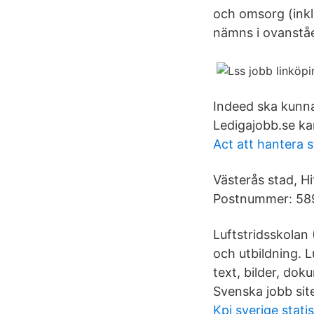
och omsorg (inkl
nämns i ovanståe
Indeed ska kunna 
Ledigajobb.se ka
Act att hantera s
Västerås stad, H
Postnummer: 58
Luftstridsskola
och utbildning. L
text, bilder, dok
Svenska jobb site
Kpi sverige statis