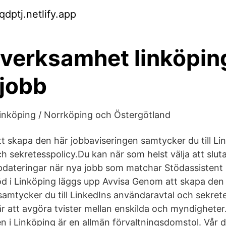
qdptj.netlify.app
 verksamhet linköpin
 jobb
inköping / Norrköping och Östergötland
t skapa den här jobbaviseringen samtycker du till Li
h sekretesspolicy.Du kan när som helst välja att slut
dateringar när nya jobb som matchar Stödassistent na
d i Linköping läggs upp Avvisa Genom att skapa den
samtycker du till LinkedIns användaravtal och sekrete
är att avgöra tvister mellan enskilda och myndigheter
en i Linköping är en allmän förvaltningsdomstol. Vår