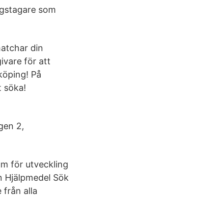
rgstagare som
matchar din
ivare för att
köping! På
t söka!
gen 2,
m för utveckling
an Hjälpmedel Sök
från alla