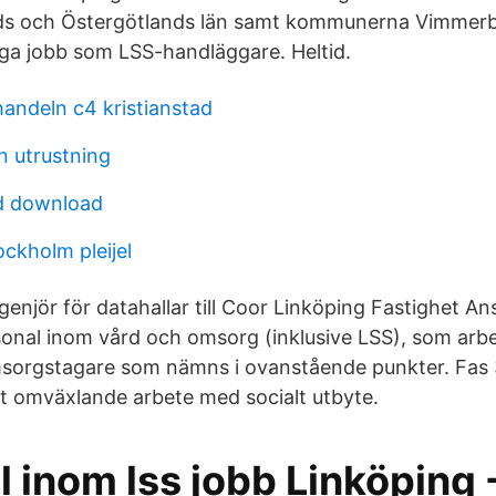
s och Östergötlands län samt kommunerna Vimmerby
iga jobb som LSS-handläggare. Heltid.
ndeln c4 kristianstad
n utrustning
d download
ockholm pleijel
genjör för datahallar till Coor Linköping Fastighet An
onal inom vård och omsorg (inklusive LSS), som arbe
sorgstagare som nämns i ovanstående punkter. Fas 3.
t omväxlande arbete med socialt utbyte.
 inom lss jobb Linköping 