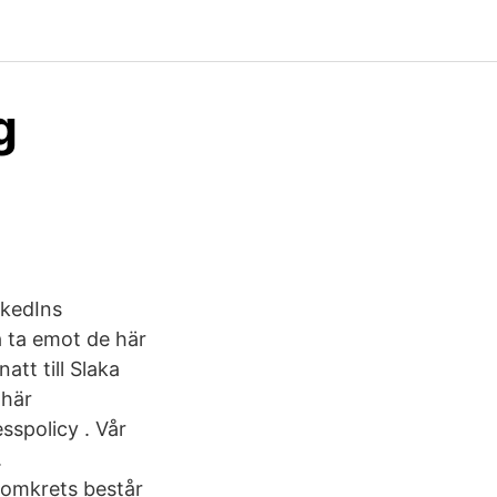
g
nkedIns
a ta emot de här
tt till Slaka
 här
sspolicy . Vår
.
 domkrets består