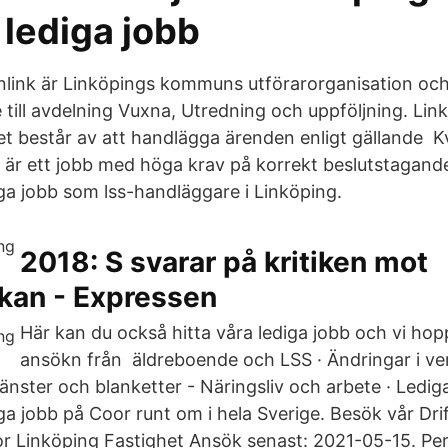
 lediga jobb
link är Linköpings kommuns utförarorganisation och
till avdelning Vuxna, Utredning och uppföljning. Li
et består av att handlägga ärenden enligt gällande Kv
 är ett jobb med höga krav på korrekt beslutstagand
ga jobb som lss-handläggare i Linköping.
2018: S svarar på kritiken mot
ckan - Expressen
Här kan du också hitta våra lediga jobb och vi hopp
ansökn från äldreboende och LSS · Ändringar i 
änster och blanketter - Näringsliv och arbete · Ledig
diga jobb på Coor runt om i hela Sverige. Besök vår Dri
Coor Linköping Fastighet Ansök senast: 2021-05-15. Pe