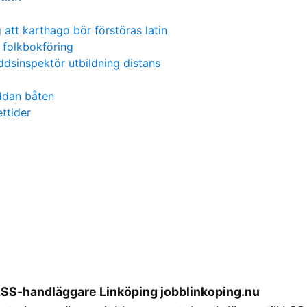
g att karthago bör förstöras latin
 folkbokföring
ddsinspektör utbildning distans
addan båten
ttider
 LSS-handläggare Linköping jobblinkoping.nu